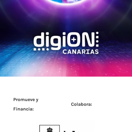
Promueve y
Colabora:
Financia: