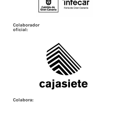
Colaborador
oficial:
Colabora: