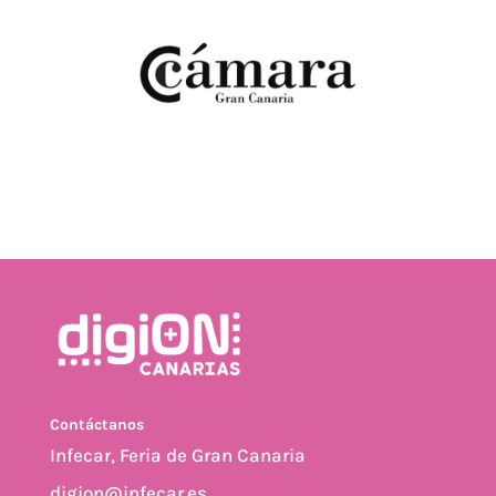
Contáctanos
Infecar, Feria de Gran Canaria
digion@infecar.es